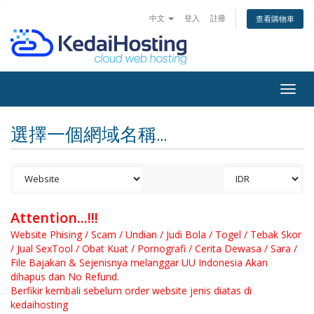
中文
登入
註冊
查看購物車
Togg
navig
選擇一個網域名稱...
Attention...!!!
Website Phising / Scam / Undian / Judi Bola / Togel / Tebak Skor
/ Jual SexTool / Obat Kuat / Pornografi / Cerita Dewasa / Sara /
File Bajakan & Sejenisnya melanggar UU Indonesia Akan
dihapus dan No Refund.
Berfikir kembali sebelum order website jenis diatas di
kedaihosting