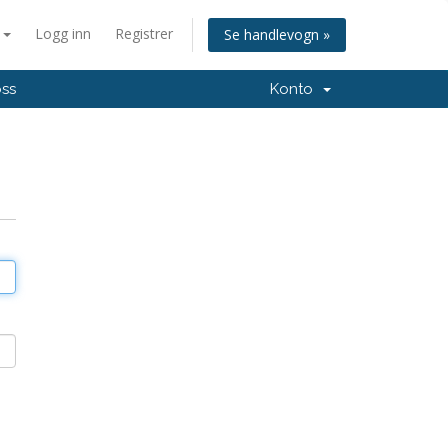
n
Logg inn
Registrer
Se handlevogn »
oss
Konto