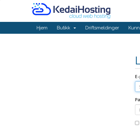
Hjem
Butikk
Driftsmeldinger
Kunn
E-
Pa