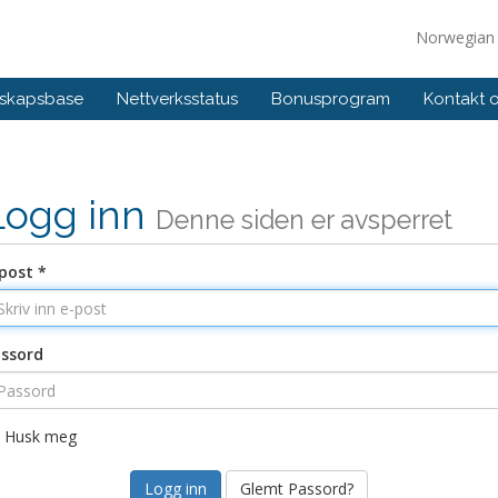
Norwegia
skapsbase
Nettverksstatus
Bonusprogram
Kontakt 
Logg inn
Denne siden er avsperret
post *
ssord
Husk meg
Glemt Passord?