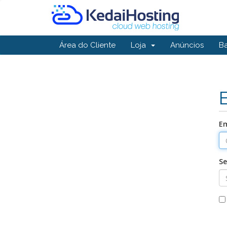
Área do Cliente
Loja
Anúncios
B
Em
S