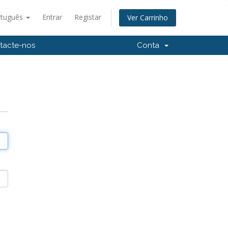
rtuguês
Entrar
Registar
Ver Carrinho
tacte-nos
Conta