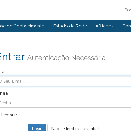
Po
ase de Conhecimento
Estado da Rede
Afiliados
Con
Entrar
Autenticação Necessária
ail
enha
Lembrar
Não se lembra da senha?