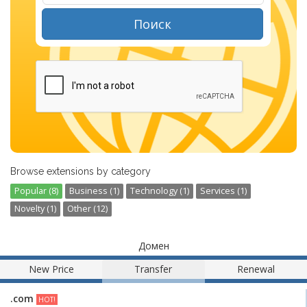
Поиск
Browse extensions by category
Popular (8)
Business (1)
Technology (1)
Services (1)
Novelty (1)
Other (12)
Домен
New Price
Transfer
Renewal
.com
HOT!