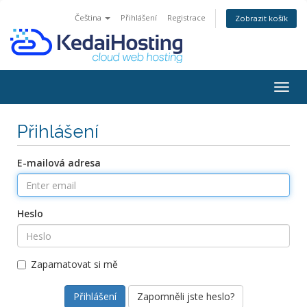
Čeština
Přihlášení
Registrace
Zobrazit košík
Togg
navig
Přihlášení
E-mailová adresa
Heslo
Zapamatovat si mě
Zapomněli jste heslo?